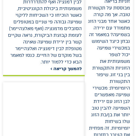
זוגיות בריאה
לבין דמנציה ואף להתדרדרות
מבוססת על תקשורת
משמעותית ביכולת הקוגניטיבית,
טובה. אך מה קורה
כאשר הוכיחו כי השכיחות לליקוי
כאשר אחד מבני הזוג
שמיעה גבוהה פי שניים במטופלים
מתמודד עם ירידה
הסובלים מדמנציה (ואף מאלצהיימר)
בשמיעה? במאמר זה
לעומת קבוצת הביקורת, נראה שקיים
נבחן כיצד השימוש
קשר בין ירידת שמיעה שאינה
במכשירי שמיעה
מטופלת לבין דימנציה ואלצהיימר
יכול לשפר
בשל מוקדם של החיים. כנסו למאמר
משמעותית את
הבא כדי ללמוד יותר.
הזוגיות והתקשורת
להמשך קריאה >
בין בני זוג. שיפור
התקשורת
היומיומית: מכשירי
שמיעה מאפשרים
לבן הזוג עם ירידת
השמיעה להבין טוב
יותר את בן/בת הזוג
שלו בשיחות
יומיומיות. זה מפחית
את הצורך בחזרות,