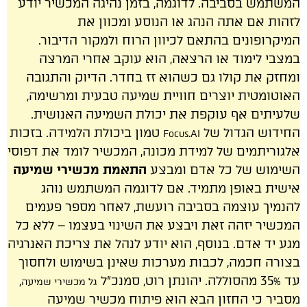
המשתמש בסביבה. לדוגמה, בזמן נהיגה המכשיר יודע
לזהות אם אתה הנהג או הנוסע ומכוון את
המיקרופונים בהתאם לכיוון הרוח ולמקור הדיבור.
במצבי לימוד או הרצאה, הוא עוקב אחרי המרצה
ומחזק את קולו גם כשהוא זז בחדר. הדיוק והתגובה
האוטומטית יוצרים חוויית שמיעה טבעית ומרשימה,
שלעיתים אף עוקפת את יכולת השמיעה האנושית.
החידוש הגדול של
טמון ביכולת הלמידה. בזכות
Focus.AI
אלגוריתמים של למידת מכונה, המכשיר לומד את דפוסי
השימוש של כל אדם ומבצע
התאמת מכשירי שמיעה
אישית באופן מתמיד. אם לדוגמה המשתמש נוהג
להנמיך עוצמה בסביבה רועשת, לאחר מספר פעמים
המכשיר יזהה זאת ויבצע את השינוי בעצמו – ללא כל
מגע יד אדם. בנוסף, הוא יודע לנהל את צריכת האנרגיה
בצורה חכמה, לכבות מערכות שאינן בשימוש ולחסוך
עד 35% מהסוללה. יהונתן רוט, סמנכ״ל
,
גל מכשירי שמיעה
מסביר כי החזון הבא הוא פיתוח מכשיר שמיעה