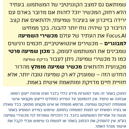
שמותאם גם למצב הקוגניטיבי של המשתמש. בעתיד
הלא רחוק, המכשיר יוכל לזהות אם מדובר באדם עם
ירידה בזיכרון או בעיבוד שמיעתי, ולהתאים את קצב
הדיבור כך שיהיה נוח יותר להבנה. בכך ממחיש
Focus.AI את העתיד של עולם
מכשירי השמיעה
למבוגרים
– מכשירים אינטואיטיביים, חכמים ורגישים
שמבינים את המשתמש לעומק. ב־
מכון שמיעה פרטי
כמו גל מכשירי שמיעה, ניתן לעבור
בדיקת שמיעה
מקצועית ולהתאים
מכשיר שמיעה מומלץ
מהדור
החדש הזה – שמעניק לא רק שמיעה טובה יותר, אלא
חוויית חיים מדויקת ומותאמת אישית באמת.
התוכן באתר זה נועד למטרות מידע כללי בלבד ואינו מהווה ייעוץ רפואי,
אבחנה או טיפול. אין להסתמך על המידע כתחליף לייעוץ מקצועי אישי
ממומחה לשיקום שמיעה, מרופא מומחה או איש מקצוע מוסמך. בכל שאלה
או בעיה רפואית יש לפנות למומחה בתחום. שימוש במידע המופיע באתר
נעשה על אחריות המשתמש בלבד, כל הזכויות שמורות לגל מכשירי שמיעה
בע"מ, אין להעתיק את הכתוב באתר או לעשות בו שימוש מבלי לקבל את
אישור מנהל האתר.