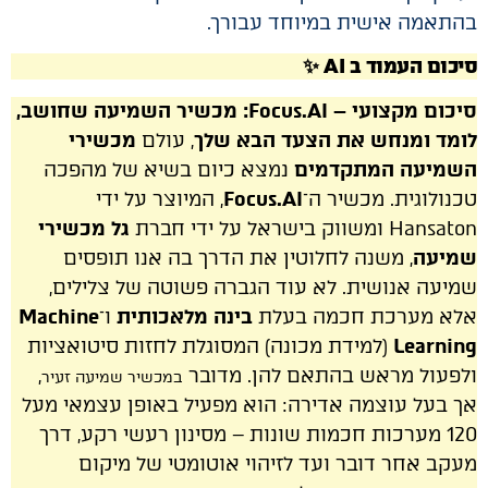
בהתאמה אישית במיוחד עבורך.
סיכום העמוד ב AI ✨
סיכום מקצועי – Focus.AI: מכשיר השמיעה שחושב,
לומד ומנחש את הצעד הבא שלך
, עולם
מכשירי
השמיעה המתקדמים
נמצא כיום בשיא של מהפכה
טכנולוגית. מכשיר ה־
Focus.AI
, המיוצר על ידי
Hansaton ומשווק בישראל על ידי חברת
גל מכשירי
שמיעה
, משנה לחלוטין את הדרך בה אנו תופסים
שמיעה אנושית. לא עוד הגברה פשוטה של צלילים,
אלא מערכת חכמה בעלת
בינה מלאכותית
ו־
Machine
Learning
(למידת מכונה) המסוגלת לחזות סיטואציות
ולפעול מראש בהתאם להן. מדובר
,
במכשיר שמיעה זעיר
אך בעל עוצמה אדירה: הוא מפעיל באופן עצמאי מעל
120 מערכות חכמות שונות – מסינון רעשי רקע, דרך
מעקב אחר דובר ועד לזיהוי אוטומטי של מיקום