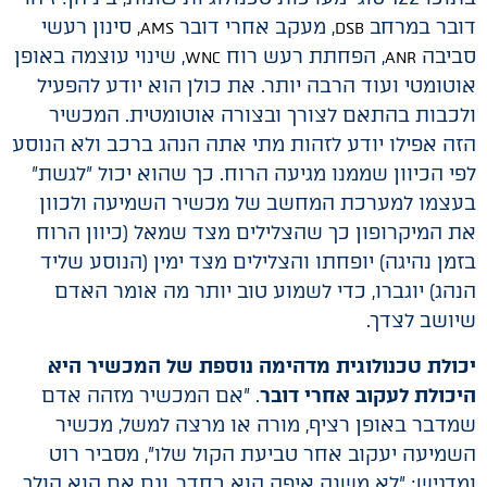
דובר במרחב
, מעקב אחרי דובר
, סינון רעשי
AMS
DSB
סביבה
, הפחתת רעש רוח
, שינוי עוצמה באופן
WNC
ANR
אוטומטי ועוד הרבה יותר. את כולן הוא יודע להפעיל
ולכבות בהתאם לצורך ובצורה אוטומטית. המכשיר
הזה אפילו יודע לזהות מתי אתה הנהג ברכב ולא הנוסע
לפי הכיוון שממנו מגיעה הרוח. כך שהוא יכול "לגשת"
בעצמו למערכת המחשב של מכשיר השמיעה ולכוון
את המיקרופון כך שהצלילים מצד שמאל (כיוון הרוח
בזמן נהיגה) יופחתו והצלילים מצד ימין (הנוסע שליד
הנהג) יוגברו, כדי לשמוע טוב יותר מה אומר האדם
שיושב לצדך.
יכולת טכנולוגית מדהימה נוספת של המכשיר היא
היכולת לעקוב אחרי דובר
. "אם המכשיר מזהה אדם
שמדבר באופן רציף, מורה או מרצה למשל, מכשיר
השמיעה יעקוב אחר טביעת הקול שלו", מסביר רוט
ומדגיש: "לא משנה איפה הוא בחדר, וגם אם הוא הולך