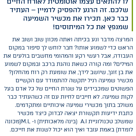
לו להתאים עצמו אוטומטית לאורח החיים
שלכם. זה הרגע להפסיק לדמיין – העתיד
כבר כאן. תכירו את מכשיר השמיעה
שמנפץ את כל המיתוסים!
המרצה מדבר ונע בכיתה ואתה מכוון שוב ושוב את
הראש כדי לשמוע אותו? חבר לוחש לך סיפור במקום
העבודה, אבל רעשי רקע והמהומי מחשבים בולעים את
המילים? ומה קורה כשאת נוהגת ברכב ובמקום לשמוע
את בן זוגך, שיושב לידך, את שומעת רק רוח מהחלון?
מכשיר שמיעה רגיל יתקשה להתמודד עם הקשיים
הפשוטים שמכבידים על שגרת החיים של כל אדם בעל
לקות שמיעה. לא חייבים לחיות עם זה כשהעתיד כבר
משולב בתוך מכשירי שמיעה איכותיים ומתקדמים.
כתבת ידיעות תקשורת יצאה לבדוק כיצד מכשיר
שמשלב טכנולוגיית A.I (בינה מלאכותית) ו- M.L(מכונה
לומדת) באמת עובד ואיך הוא יכול לשנות את חייכם.