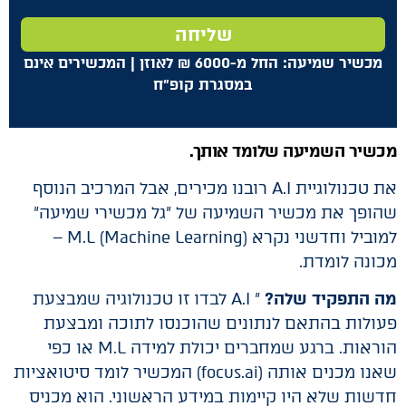
שליחה
מכשיר שמיעה: החל מ-6000
₪
לאוזן | המכשירים אינם
במסגרת קופ"ח
מכשיר השמיעה שלומד אותך.
את טכנולוגיית A.I רובנו מכירים, אבל המרכיב הנוסף
שהופך את מכשיר השמיעה של "גל מכשירי שמיעה"
למוביל וחדשני נקרא M.L (Machine Learning) –
מכונה לומדת.
מה התפקיד שלה?
" A.I לבדו זו טכנולוגיה שמבצעת
פעולות בהתאם לנתונים שהוכנסו לתוכה ומבצעת
הוראות. ברגע שמחברים יכולת למידה M.L או כפי
שאנו מכנים אותה (focus.ai) המכשיר לומד סיטואציות
חדשות שלא היו קיימות במידע הראשוני. הוא מכניס