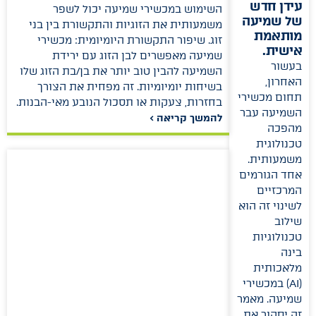
עידן חדש
השימוש במכשירי שמיעה יכול לשפר
של שמיעה
משמעותית את הזוגיות והתקשורת בין בני
מותאמת
זוג. שיפור התקשורת היומיומית: מכשירי
אישית.
שמיעה מאפשרים לבן הזוג עם ירידת
בעשור
השמיעה להבין טוב יותר את בן/בת הזוג שלו
האחרון,
בשיחות יומיומיות. זה מפחית את הצורך
תחום מכשירי
בחזרות, צעקות או תסכול הנובע מאי-הבנות.
השמיעה עבר
להמשך קריאה >
מהפכה
טכנולוגית
משמעותית.
אחד הגורמים
המרכזיים
לשינוי זה הוא
שילוב
טכנולוגיות
בינה
מלאכותית
(AI) במכשירי
שמיעה. מאמר
זה יסקור את