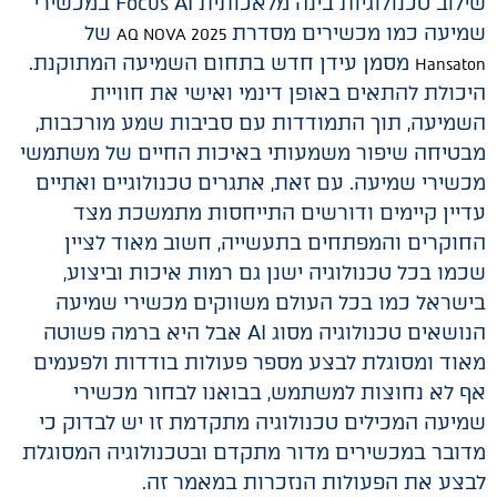
שילוב טכנולוגיות בינה מלאכותית Focus AI במכשירי
שמיעה כמו מכשירים מסדרת
של
AQ NOVA 2025
מסמן עידן חדש בתחום השמיעה המתוקנת.
Hansaton
היכולת להתאים באופן דינמי ואישי את חוויית
השמיעה, תוך התמודדות עם סביבות שמע מורכבות,
מבטיחה שיפור משמעותי באיכות החיים של משתמשי
מכשירי שמיעה. עם זאת, אתגרים טכנולוגיים ואתיים
עדיין קיימים ודורשים התייחסות מתמשכת מצד
החוקרים והמפתחים בתעשייה, חשוב מאוד לציין
שכמו בכל טכנולוגיה ישנן גם רמות איכות וביצוע,
בישראל כמו בכל העולם משווקים מכשירי שמיעה
הנושאים טכנולוגיה מסוג AI אבל היא ברמה פשוטה
מאוד ומסוגלת לבצע מספר פעולות בודדות ולפעמים
אף לא נחוצות למשתמש, בבואנו לבחור מכשירי
שמיעה המכילים טכנולוגיה מתקדמת זו יש לבדוק כי
מדובר במכשירים מדור מתקדם ובטכנולוגיה המסוגלת
לבצע את הפעולות הנזכרות במאמר זה.