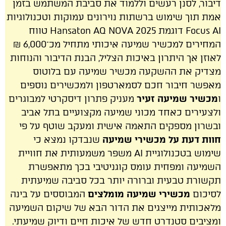
דיבור, לסנן רעשים וללמוד את סביבת המשתמש בזמן
אמת תוך שימוש ברשתות נוירונים עמוקות וטכנולוגיות
Focus AI דוגמת Hansaton AQ NOVA 2025 טווח
המחירים למכשיר שמיעה איכותי מתחיל מכ־6,000 ₪
לאוזן אך היתרון באיכות הצליל, הבנת הדיבור והנוחות
מצדיק את ההשקעה מכשיר שמיעה עם בלוטוס
מאפשר חיבור חכם לסמארטפון ולמכשירים נוספים
ו
מכשיר שמיעה זעיר
מעניק פתרון דיסקרטי למבוגרים
ולצעירים כאחד מכוני שמיעה מקצועיים בתל אביב
ובשרון מספקים התאמה אישית ומעקב שוטף על פי
חוות דעת על מכשירי שמיעה
שנבדקו נמצא כי
שימוש בטכנולוגיית AI משפר משמעותית את חוויית
השמיעה ומפחית עומס קוגניטיבי בכך מתאפשרת
תקשורת טבעית וברורה יותר בכל סביבה שמיעתית
לסיכום
מכשירי שמיעה מומלצים
המבוססים על בינה
מלאכותית מייצגים את הדור הבא של שיקום השמיעה
ומציבים סטנדרט חדש של איכות חיים ודיוק שמיעתי.