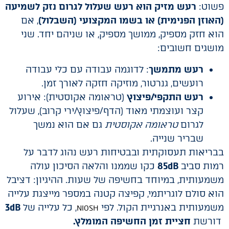
פשוט:
רעש מזיק הוא רעש שעלול לגרום נזק לשמיעה
(האוזן הפנימית) או בשמו המקצועי (השבלול)
, אם
הוא חזק מספיק, ממושך מספיק, או שניהם יחד. שני
מושגים חשובים:
רעש מתמשך
: לדוגמה עבודה עם כלי עבודה
רועשים, גנרטור, מוזיקה חזקה לאורך זמן.
רעש התקפי/פיצוץ
(טראומה אקוסטית): אירוע
קצר ועוצמתי מאוד (הדף/פיצוץ/ירי קרוב), שעלול
לגרום
טראומה אקוסטית
גם אם הוא נמשך
שבריר שנייה.
בבריאות תעסוקתית ובבטיחות רעש נהוג לדבר על
רמות סביב
85dB
כקו שממנו והלאה הסיכון עולה
משמעותית, במיוחד בחשיפה של שעות. ההיגיון: דציבל
הוא סולם לוגריתמי, קפיצה קטנה במספר מייצגת עלייה
משמעותית באנרגיית הקול. לפי
, כל עלייה של
3dB
NIOSH
דורשת
חציית זמן החשיפה המומלץ.