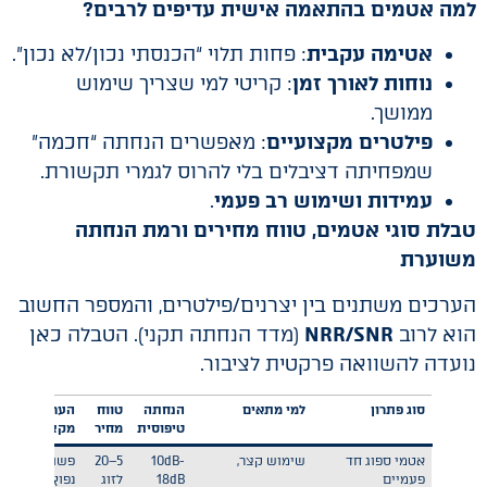
למה אטמים בהתאמה אישית עדיפים לרבים
?
אטימה עקבית
: פחות תלוי “הכנסתי נכון/לא נכון”.
נוחות לאורך זמן
: קריטי למי שצריך שימוש
ממושך.
פילטרים מקצועיים
: מאפשרים הנחתה “חכמה”
שמפחיתה דציבלים בלי להרוס לגמרי תקשורת.
עמידות ושימוש רב פעמי
.
טבלת סוגי אטמים, טווח מחירים ורמת הנחתה
משוערת
הערכים משתנים בין יצרנים/פילטרים, והמספר החשוב
הוא לרוב
NRR/SNR
(מדד הנחתה תקני). הטבלה כאן
נועדה להשוואה פרקטית לציבור.
סוג פתרון
למי מתאים
הנחתה
טווח
הערות
טיפוסית
מחיר
מקצועיות
אטמי ספוג חד
שימוש קצר,
10dB-
5–20
פשוט,
פעמיים
18dB
לזוג
נפוץ