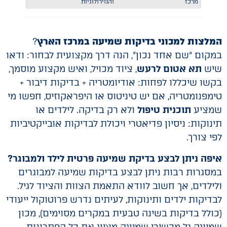
מרכז
והנוירולוגיות
המלצות למכוני בדיקות שמיעה במרכז הארץ
?
במקום “שם אחד נכון”, הנה דרך מקצועית לבחור: ודאו
שיש
תא אטום לרעש
, ציוד מכויל, ואיש מקצוע מוסמך,
בקשו שיכללו לפחות: אודיומטריה + בדיקות דיבור +
טימפנומטריה, אם יש טיניטוס או היפראקוזיס, חפשו מי
שמציע
תוכנית טיפול
ולא רק בדיקה. לילדים או
תינוקות: ניסיון פדיאטרי ויכולת לבדיקות אובייקטיביות
לפי צורך.
איפה ניתן לבצע בדיקת שמיעה פרטית לילד ולמבוגר?
במסגרות רבות ניתן לבצע בדיקות שמיעה למבוגרים
ולילדים, אך חשוב לוודא התאמת הצוות והציוד לגיל.
לבדיקות ילדים ותינוקות, לעיתים נדרש פרוטוקול ייעודי
(כולל בדיקות בשינה טבעית במקרים מסוימים), מכון
שמיעה גל מכשירי שמיעה מציע את כל הפתרונות