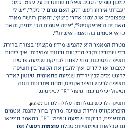
למכון שמיעה סביב שאלות שחוזרות על עצמן כמו:
"עברתי אירוע רעש חזק, האם נגרם לי נזק?", “יש לי
צפצופים או טינטון אחרי פיצוץ”, “האוזן רגישה מאוד
האם זה היפראקוזיס?”, “איזה אטמים הכי מגנים, והאם
כדאי אטמים בהתאמה אישית?”.
מטרת המאמר היא להנגיש מידע מקצועי בצורה ברורה,
כדי שתוכלו לקבל החלטות נכונות ומהירות: איך לזהות
חשיפה מסוכנת, מתי לפנות לבדיקת שמיעה פרטית
למבוגר או לילדים, איך להבין את הקשר בין חשיפה
לרעש מזיק לבין ירידת שמיעה פתאומית, טינטון לאחר
חשיפה לרעש והיפראקוזיס, ומהם פתרונות הגנה
וטיפול יעילים כמו טיפול TRT לטיניטוס.
חשיפה לרעש במלחמה עלולה לגרום
,
לטינטון
היפראקוזיס וירידת שמיעה. מדריך ברור להגנה, אטמים
מותאמים, בדיקות שמיעה וטיפול TRT, במאמר תמצאו
גם טבלאות שימושיות: טבלת
עוצמות רעש / זמן