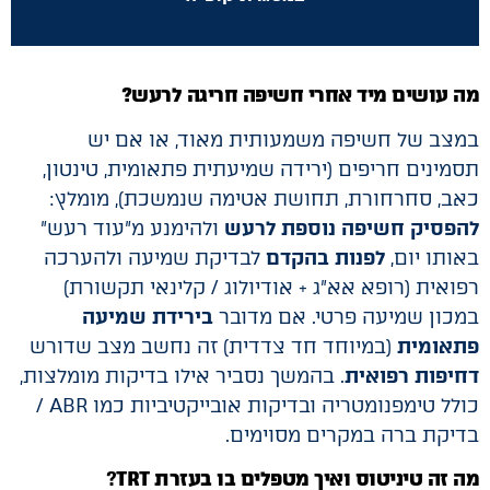
מה עושים מיד אחרי חשיפה חריגה לרעש?
במצב של חשיפה משמעותית מאוד, או אם יש
תסמינים חריפים (ירידה שמיעתית פתאומית, טינטון,
כאב, סחרחורת, תחושת אטימה שנמשכת), מומלץ:
להפסיק חשיפה נוספת לרעש
ולהימנע מ”עוד רעש”
באותו יום,
לפנות בהקדם
לבדיקת שמיעה ולהערכה
רפואית (רופא אא״ג + אודיולוג / קלינאי תקשורת)
במכון שמיעה פרטי. אם מדובר
בירידת שמיעה
פתאומית
(במיוחד חד צדדית) זה נחשב מצב שדורש
דחיפות רפואית
. בהמשך נסביר אילו בדיקות מומלצות,
כולל טימפנומטריה ובדיקות אובייקטיביות כמו ABR /
בדיקת ברה במקרים מסוימים.
מה זה טיניטוס ואיך מטפלים בו בעזרת TRT
?