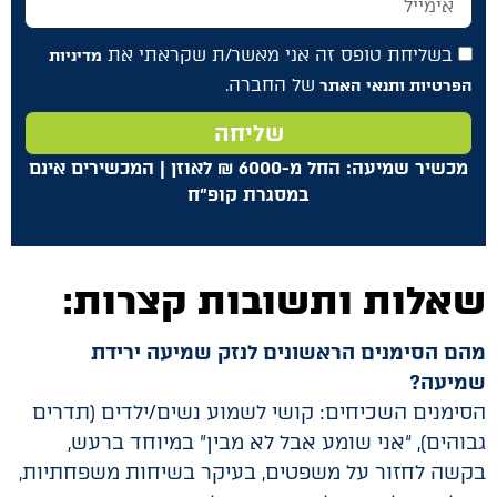
בשליחת טופס זה אני מאשר/ת שקראתי את
מדיניות
של החברה.
הפרטיות ותנאי האתר
שליחה
מכשיר שמיעה: החל מ-6000
₪
לאוזן | המכשירים אינם
במסגרת קופ"ח
שאלות ותשובות קצרות
:
מהם הסימנים הראשונים לנזק שמיעה ירידת
שמיעה?
הסימנים השכיחים: קושי לשמוע נשים/ילדים (תדרים
גבוהים), “אני שומע אבל לא מבין” במיוחד ברעש,
בקשה לחזור על משפטים, בעיקר בשיחות משפחתיות,