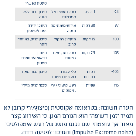
טינטון אפשרי
94
1 שעה
רעש תעשייתי \
סיכון גבוה ללא
אמבולנס
הגנה
97
30 דקות
אירועים/מוזיקה
תיתכן ירידה
חזקה
זמנית/טינטון
100
15 דקות
מועדון, רמקול
סיכון לנזק, במיוחד
קרוב
חוזר
103
7.5 דקות
רעש חזק מאוד
תיתכן
\ מטוס
טראומה/החמרת
טינטון
106+
דקות
כלי עבודה
סיכון גבוה מאוד
בודדות
רועשים במיוחד
115+
שניות
רעש קיצוני \ ירי
סכנה לנזק מיידי
, זיקוקים
הערה חשובה: בטראומה אקוסטית (פיצוץ/ירי קרוב) לא
תמיד “זמן חשיפה” הוא הגורם המגן, כי האירוע קצר
מאוד אך עוצמתי. שם נכנס מושג של רעש אימפולסיבי
(Impulse Extreme noise) והסיכון לפגיעה חדה.