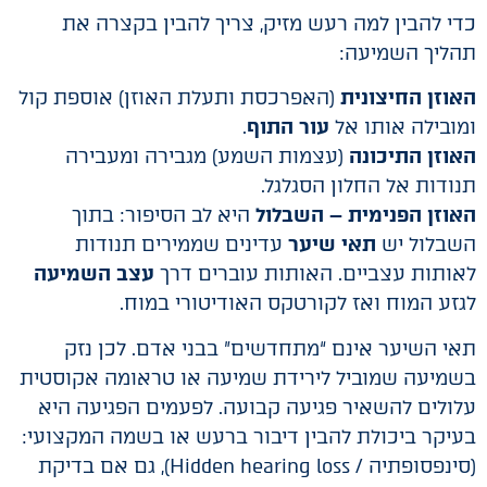
כדי להבין למה רעש מזיק, צריך להבין בקצרה את
תהליך השמיעה:
האוזן החיצונית
(האפרכסת ותעלת האוזן) אוספת קול
ומובילה אותו אל
עור התוף
.
האוזן התיכונה
(עצמות השמע) מגבירה ומעבירה
תנודות אל החלון הסגלגל.
האוזן הפנימית – השבלול
היא לב הסיפור: בתוך
השבלול יש
תאי שיער
עדינים שממירים תנודות
לאותות עצביים. האותות עוברים דרך
עצב השמיעה
לגזע המוח ואז לקורטקס האודיטורי במוח.
תאי השיער אינם “מתחדשים” בבני אדם. לכן נזק
בשמיעה שמוביל לירידת שמיעה או טראומה אקוסטית
עלולים להשאיר פגיעה קבועה. לפעמים הפגיעה היא
בעיקר ביכולת להבין דיבור ברעש או בשמה המקצועי:
(סינפסופתיה / Hidden hearing loss), גם אם בדיקת