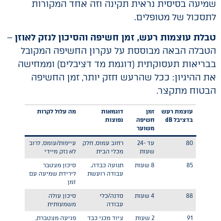
שמיעה בסיסית נראית תקינה וזה אחד המקורות
לתסכול של מטופלים.
טבלת עוצמות רעש, זמן חשיפה והסיכון לנזק
לאוזן
–
הטבלה הבאה מבוססת על עקרון החשיפה המקובל
בבריאות תעסוקתית (דוגמת מד דציבלים) וממחישה
את ההיגיון: ככל שהרעש חזק יותר, זמן החשיפה
הבטוח מתקצר.
עוצמת רעש
זמן
דוגמאות
מה עלול לקרות
בדציבל dB
חשיפה
נפוצות
משוער
80
עד ~24
רחוב עמוס, חלק
עייפות/עומס, לרוב
שעות
מכלי הבית
לא נזק מיידי
85
8 שעות
תנועה כבדה,
סיכון מצטבר
עבודה רועשת
לירידת שמיעה עם
זמן
88
4 שעות
סדנה/כלי
סיכון עולה
עבודה
משמעותית
91
2 שעות
ציוד מכני כבד
פגיעה מצטברת,