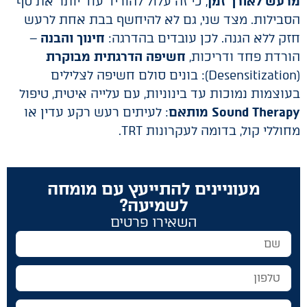
מרעש לאורך זמן
, כי זה עלול להוריד עוד יותר את סף
הסבילות. מצד שני, גם לא להיחשף בבת אחת לרעש
חזק ללא הגנה. לכן עובדים בהדרגה:
חינוך והבנה
–
הורדת פחד ודריכות,
חשיפה הדרגתית מבוקרת
(Desensitization): בונים סולם חשיפה לצלילים
בעוצמות נמוכות עד בינוניות, עם עלייה איטית, טיפול
Sound Therapy מותאם
: לעיתים רעש רקע עדין או
מחוללי קול, בדומה לעקרונות TRT.
מעוניינים להתייעץ עם מומחה
לשמיעה?
השאירו פרטים