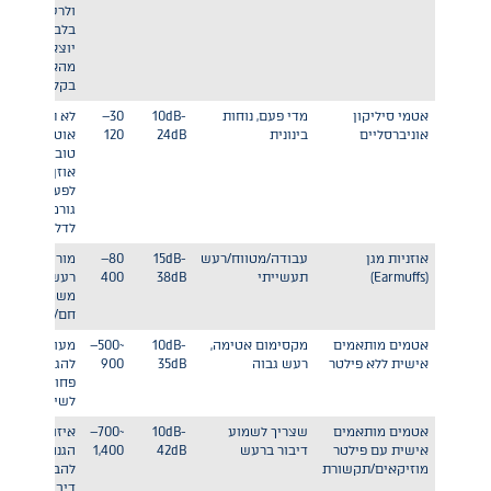
ולרעש קל
בלבד, לרוב
יוצאים
מהאוזן
בקלות
אטמי סיליקון
מדי פעם, נוחות
10dB-
30–
לא תמיד
אוניברסליים
בינונית
24dB
120
אוטמים
טוב בכל
אוזן,
לפעמים
גורמים
לדלקת
אוזניות מגן
עבודה/מטווח/רעש
15dB-
80–
מוריד
(Earmuffs)
תעשייתי
38dB
400
רעש
משמעותי,
חם/מגושם
אטמים מותאמים
מקסימום אטימה,
10dB-
~500–
מעולה
אישית ללא פילטר
רעש גבוה
35dB
900
להגנה,
פחות
לשיחה
אטמים מותאמים
שצריך לשמוע
10dB-
~700–
איזון בין
אישית עם פילטר
דיבור ברעש
42dB
1,400
הגנה
מוזיקאים/תקשורת
להבנת
דיבור