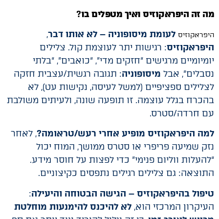
מה זה היפראקוזיס ואיך מטפלים בו
?
לעומת מיסופוניה – לא אותו דבר
,
היפראקוזיס
היפראקוזיס
: רגישות יתר לעוצמת קול. צלילים
יומיומיים מרגישים “חזקים מדי”, “כואבים”, “בלתי
נסבלים”, אבל
מיסופוניה
: תגובה רגשית/עצבית חזקה
לצלילים ספציפיים (למשל לעיסה, נקישות עט), לא
בהכרח בגלל עוצמה. זו תופעה שונה, ולעיתים משולבת
עם חרדה/סטרס.
למה היפראקוזיס מופיע אחרי רעש/טראומה?
, לאחר
נזק שמיעה פריפרי או סטרס ממושך, המוח יכול
“להעלות ווליום פנימי” כדי לפצות על חוסר מידע.
התוצאה: גם צלילים רגילים נתפסים כקיצוניים.
טיפול בהיפראקוזיס – הגישה הבטוחה והיעילה
:
העיקרון המרכזי הוא,
לא להיכנס להימנעות מוחלטת