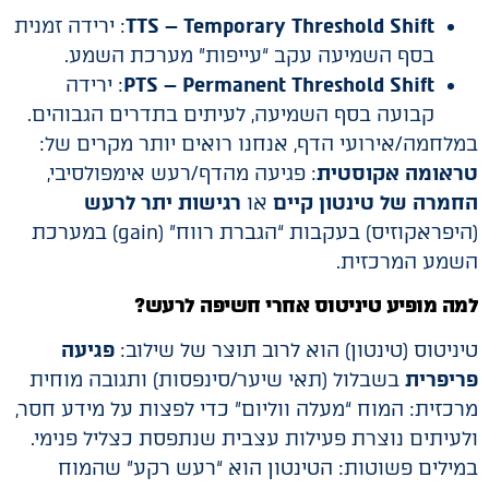
TTS – Temporary Threshold Shift
: ירידה זמנית
בסף השמיעה עקב “עייפות” מערכת השמע.
PTS – Permanent Threshold Shift
: ירידה
קבועה בסף השמיעה, לעיתים בתדרים הגבוהים.
במלחמה/אירועי הדף, אנחנו רואים יותר מקרים של:
טראומה אקוסטית
: פגיעה מהדף/רעש אימפולסיבי,
החמרה של טינטון קיים
או
רגישות יתר לרעש
(היפראקוזיס) בעקבות “הגברת רווח” (gain) במערכת
השמע המרכזית.
למה מופיע טיניטוס אחרי חשיפה לרעש?
טיניטוס (טינטון) הוא לרוב תוצר של שילוב:
פגיעה
פריפרית
בשבלול (תאי שיער/סינפסות) ותגובה מוחית
מרכזית: המוח “מעלה ווליום” כדי לפצות על מידע חסר,
ולעיתים נוצרת פעילות עצבית שנתפסת כצליל פנימי.
במילים פשוטות: הטינטון הוא “רעש רקע” שהמוח