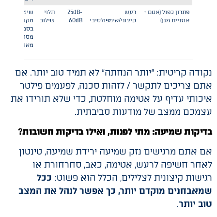
פתרון כפול (אטם +
רעש
25dB-
תלוי
שימוש
אוזניית מגן)
קיצוני/אימפולסיבי
60dB
שילוב
מקצועי
בסביבות
מסוכנות
מאוד
נקודה קריטית: “יותר הנחתה” לא תמיד טוב יותר. אם
אתם צריכים לתקשר / לזהות סכנה, לפעמים פילטר
איכותי עדיף על אטימה מוחלטת, כדי שלא תורידו את
עצמכם ממצב של מודעות סביבתית.
בדיקות שמיעה: מתי לפנות, ואילו בדיקות חשובות
?
אם אתם מרגישים נזק שמיעה ירידת שמיעה, טינטון
לאחר חשיפה לרעש, אטימה, כאב, סחרחורת או
רגישות קיצונית לצלילים, הכלל הוא פשוט:
ככל
שמאבחנים מוקדם יותר, כך אפשר לנהל את המצב
טוב יותר
.