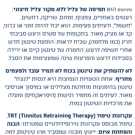
הוא
תפיסה של צליל ללא מקור צליל חיצוני
:
טיניטוס
רעשים באוזניים, צפצוף, זמזום, שריקה, רחשים,
“חשמל”, ולעיתים פעימות. הוא יכול להיות זמני או כרוני,
קל או מציק מאוד. בתקופות של סטרס ורעש סביבתי
חריג (כמו מלחמה), שכיח לראות: הופעת טינטון חדש
אחרי חשיפה לרעש, החמרה של טינטון קיים או ירידה
בסבילות לרעש והפרעות שינה שמעצימות את הסבל.
לא להשתיק את טינטון בכוח לא תמיד עובד
ולפעמים
מחריף
: אחת הטעויות הנפוצות היא לנסות “לנצח”
טינטון בהימנעות מוחלטת מצלילים או במיסוך אגרסיבי
מאוד. לעיתים זה מחמיר רגישות (היפראקוזיס) ומעלה
את מרכזיות הטינטון במוח.
עקרונות טיפול TRT (Tinnitus Retraining Therapy)
,
טיפול מבוסס עקרונות נוירופיזיולוגיים שמטרתו:
הבנה
והפחתת איום
: ייעוץ מובנה שמסביר מהו טיניטוס, למה