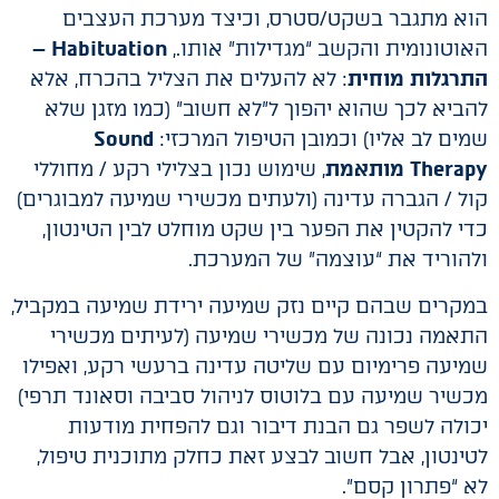
הוא מתגבר בשקט/סטרס, וכיצד מערכת העצבים
האוטונומית והקשב “מגדילות” אותו.,
Habituation –
התרגלות מוחית
: לא להעלים את הצליל בהכרח, אלא
להביא לכך שהוא יהפוך ל”לא חשוב” (כמו מזגן שלא
שמים לב אליו) וכמובן הטיפול המרכזי:
Sound
Therapy מותאמת
, שימוש נכון בצלילי רקע / מחוללי
קול / הגברה עדינה (ולעתים מכשירי שמיעה למבוגרים)
כדי להקטין את הפער בין שקט מוחלט לבין הטינטון,
ולהוריד את “עוצמה” של המערכת.
במקרים שבהם קיים נזק שמיעה ירידת שמיעה במקביל,
התאמה נכונה של מכשירי שמיעה (לעיתים מכשירי
שמיעה פרימיום עם שליטה עדינה ברעשי רקע, ואפילו
מכשיר שמיעה עם בלוטוס לניהול סביבה וסאונד תרפי)
יכולה לשפר גם הבנת דיבור וגם להפחית מודעות
לטינטון, אבל חשוב לבצע זאת כחלק מתוכנית טיפול,
לא “פתרון קסם”.