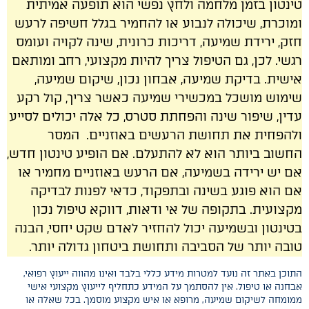
טינטון בזמן מלחמה ולחץ נפשי הוא תופעה אמיתית
ומוכרת, שיכולה לנבוע או להחמיר בגלל חשיפה לרעש
חזק, ירידת שמיעה, דריכות כרונית, שינה לקויה ועומס
רגשי. לכן, גם הטיפול צריך להיות מקצועי, רחב ומותאם
אישית. בדיקת שמיעה, אבחון נכון, שיקום שמיעה,
שימוש מושכל במכשירי שמיעה כאשר צריך, קול רקע
עדין, שיפור שינה והפחתת סטרס, כל אלה יכולים לסייע
ולהפחית את תחושת הרעשים באוזניים. המסר
החשוב ביותר הוא לא להתעלם. אם הופיע טינטון חדש,
אם יש ירידה בשמיעה, אם הרעש באוזניים מחמיר או
אם הוא פוגע בשינה ובתפקוד, כדאי לפנות לבדיקה
מקצועית. בתקופה של אי ודאות, דווקא טיפול נכון
בטינטון ובשמיעה יכול להחזיר לאדם שקט יחסי, הבנה
טובה יותר של הסביבה ותחושת ביטחון גדולה יותר.
התוכן באתר זה נועד למטרות מידע כללי בלבד ואינו מהווה ייעוץ רפואי,
אבחנה או טיפול. אין להסתמך על המידע כתחליף לייעוץ מקצועי אישי
ממומחה לשיקום שמיעה, מרופא או איש מקצוע מוסמך. בכל שאלה או