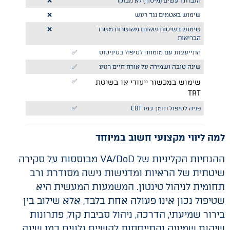
הגברת רעשים (מיסוך) לא מבוקר
❌
שימוש באטמים נגד רעש
❌
שימוש בשיטות שאינם מאושרות משרד
❌
הבריאות
התייעצות עם מומחה לטיפול בטיניטוס
✅️
שינה טובה ושמירה על אורח חיים רגוע
✅️
✅️
שימוש במכשור ייעודי או בשיטת
TRT
פניה לטיפול תומך כמו CBT
✅️
למה ליווי מקצועי חשוב במיוחד
ההנחיות הקליניות של VA/DoD מבוססות על סקירה
שיטתית של הראיות ומדגישות גישה מסודרת ורב
תחומית לניהול טינטון. המשמעות המעשית היא
שטיפול נכון אינו פעולה אחת בלבד, אלא שילוב בין
בירור שמיעתי, הדרכה, ניהול סביבת קול, פתרונות
שיקום שמיעה והתייחסות לקשיים נלווים כמו שינה,