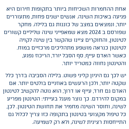
אחת ההחמרות השכיחות ביותר בתקופות חירום היא
פגיעה באיכות השינה. אנשים ישנים פחות, מתעוררים
יותר, ונמצאים במצב של כוננות גם בלילה. מחקר
שפורסם ב 2024 מצא שמאפייני שינה שליליים קשורים
לטינטון, והחוקרים ציינו שהקשר בין שינה לקויה
לטינטון כנראה מושפע מתהליכים מרכזיים במוח.
כאשר האדם עייף, סף הסבל יורד, הריכוז נפגע,
והטינטון נחווה כמטריד יותר.
יש לכך גם היגיון קליני פשוט. בלילה הסביבה בדרך כלל
שקטה יותר, ולכן הרעשים באוזניים בולטים יותר. אם
האדם גם חרד, עייף או דרוך, הוא נוטה להקשיב לטינטון
במקום להירדם. כך נוצר מעגל בעייתי: הטינטון מפריע
לשינה, וחוסר השינה מחמיר את תחושת הטינטון. לכן,
כל טיפול מקצועי בטינטון בתקופה כזו צריך לכלול גם
התייחסות רצינית לשינה, ולא רק לשמיעה.