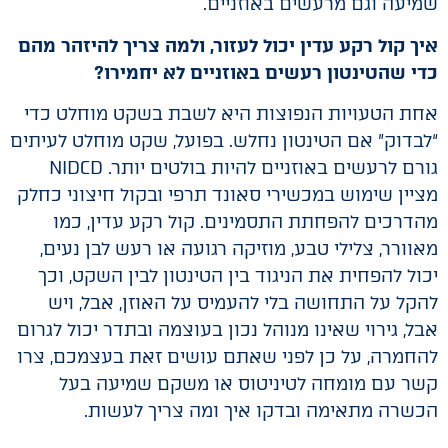
שמיעה וגם מרעשים באוזניים.
איך קול רקע עדין יכול לעזור, ולמה צריך להיזהר מהם
כדי שהטינטון רעשים באוזניים לא יחמירו?
אחת הטעויות הנפוצות היא לשבת בשקט מוחלט כדי
“לבדוק” אם הטינטון נחלש. בפועל, שקט מוחלט לעיתים
גורם לרעשים באוזניים להיות בולטים יותר. NIDCD
מציין שימוש במכשירי סאונד תרפי ובקול חיצוני כחלק
מהדרכים להפחתת התסמינים. קול רקע עדין, כמו
מאוורר, צלילי טבע, מוזיקה רגועה או רעש לבן נעים,
יכול להפחית את הניגוד בין הטינטון לבין השקט, וכך
להקל על התחושה בלי להעמיס על האוזן, אבל, ויש
אבל, גירוי שאינו מנוהל נכון בעוצמה ובתדר יכול לגרום
להחמרה, על כן לפני שאתם עושים זאת בעצמכם, צרו
קשר עם מומחה לטיניטוס או משקם שמיעה בעל
הכשרה מתאימה ובדקו איך ומה צריך לעשות.