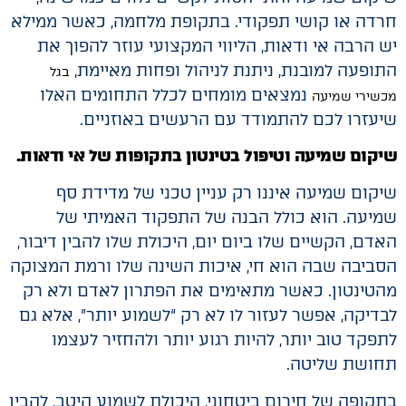
חרדה או קושי תפקודי. בתקופת מלחמה, כאשר ממילא
יש הרבה אי ודאות, הליווי המקצועי עוזר להפוך את
התופעה למובנת, ניתנת לניהול ופחות מאיימת,
בגל
נמצאים מומחים לכלל התחומים האלו
מכשירי שמיעה
שיעזרו לכם להתמודד עם הרעשים באוזניים.
שיקום שמיעה וטיפול בטינטון בתקופות של אי ודאות.
שיקום שמיעה איננו רק עניין טכני של מדידת סף
שמיעה. הוא כולל הבנה של התפקוד האמיתי של
האדם, הקשיים שלו ביום יום, היכולת שלו להבין דיבור,
הסביבה שבה הוא חי, איכות השינה שלו ורמת המצוקה
מהטינטון. כאשר מתאימים את הפתרון לאדם ולא רק
לבדיקה, אפשר לעזור לו לא רק “לשמוע יותר”, אלא גם
לתפקד טוב יותר, להיות רגוע יותר ולהחזיר לעצמו
תחושת שליטה.
בתקופה של חירום ביטחוני, היכולת לשמוע היטב, להבין