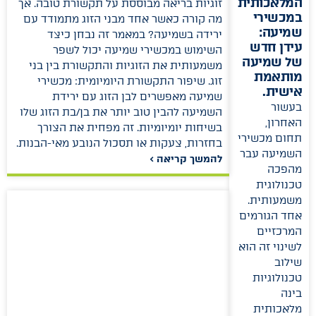
המלאכותית
זוגיות בריאה מבוססת על תקשורת טובה. אך
במכשירי
מה קורה כאשר אחד מבני הזוג מתמודד עם
שמיעה:
ירידה בשמיעה? במאמר זה נבחן כיצד
עידן חדש
השימוש במכשירי שמיעה יכול לשפר
של שמיעה
משמעותית את הזוגיות והתקשורת בין בני
מותאמת
זוג. שיפור התקשורת היומיומית: מכשירי
אישית.
שמיעה מאפשרים לבן הזוג עם ירידת
בעשור
השמיעה להבין טוב יותר את בן/בת הזוג שלו
האחרון,
בשיחות יומיומיות. זה מפחית את הצורך
תחום מכשירי
בחזרות, צעקות או תסכול הנובע מאי-הבנות.
השמיעה עבר
להמשך קריאה >
מהפכה
טכנולוגית
משמעותית.
אחד הגורמים
המרכזיים
לשינוי זה הוא
שילוב
טכנולוגיות
בינה
מלאכותית