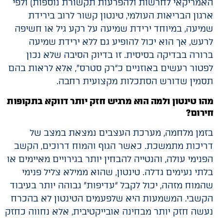
האמריקאי לחרשות ולהפרעות תקשורת נוספות) ולפי
ארגון הבריאות העולמי, טינטון קשור לרוב בירידת
שמיעה, במיוחד ירידת שמיעה על רקע גיל או חשיפה
לרעש, אך הוא יכול להופיע גם ללא ירידת שמיעה
ברורה בבדיקה בסיסית. זו בדיוק הסיבה שלא נכון
לפטור רעשים באוזניים כ“רק סטרס”, אלא לראות בהם
תסמין שדורש הסתכלות מקצועית רחבה.
מהו טינטון ולמה הוא מרגיש חזק יותר דווקא בתקופות
חירום?
בזמן מלחמה, מערכת העצבים נמצאת במצב של
דריכות מתמשכת. כאשר הגוף והמוח דרוכים, הקשב
הפנימי עולה, והנטייה להבחין יותר בגירויים מאיימים או
בלתי נעימים גדלה. טינטון, שהוא ממילא צליל פנימי
שהמוח מזהה, יכול לקבל “עדיפות” גבוהה יותר בעיבוד
הקשבי. המשמעות היא שלפעמים הטינטון לא בהכרח
נעשה חזק יותר מבחינה אובייקטיבית, אלא נחווה כחזק