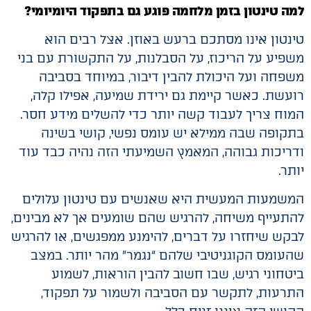
למה טינטון בזמן מלחמה פוגע גם בתפקוד היומיומי?
טינטון אינו מסתכם ברעש באוזן. אצל רבים הוא
משפיע על הריכוז, על הסבלנות, על התקשורת עם בני
משפחה ועל היכולת להבין דיבור, במיוחד בסביבה
רועשת. כאשר קיימת גם ירידת שמיעה, אפילו קלה,
המוח צריך לעבוד קשה יותר כדי להשלים מידע חסר.
בתקופה שבה ממילא יש עומס נפשי, קושי בשינה
ודריכות גבוהה, המאמץ השמיעתי הזה נהיה כבד עוד
יותר.
המשמעות המעשית היא שאנשים עם טינטון עלולים
להתעייף משיחה, להרגיש שהם שומעים אך לא מבינים,
לבקש שיחזרו על דברים, להימנע ממפגשים, או להרגיש
שהעומס הקוגניטיבי שלהם “נגמר” מהר יותר. במצב
ביטחוני רגיש, שבו חשוב להבין הוראות, לשמוע
התרעות, לתקשר עם הסביבה ולשמור על תפקוד,