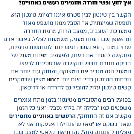
איך לחץ נפשי וחרדה מחמירים רעשים באוזניים?
הקשר בין טינטון לבין סטרס איננו דמיוני. טינטון הוא
תופעה שמיעתית, אך הסבל ממנו מושפע מאוד
ממערכת העצבים, ממצב הרוח, מרמת החרדה
ומהאופן שבו המוח מעניק משמעות לצליל. כאשר אדם
שרוי במתח, הוא נעשה רגיש יותר לתחושות פנימיות,
מתקשה להסיח את דעתו, ולפעמים מפתח מעגל של
בדיקה חוזרת, חשש והקשבה אובססיבית לרעש.
המעגל הזה מגביר את המצוקה, ומחזק עוד יותר את
נוכחות הטינטון בחיי היום יום.
מציין שבמקרים
NIDCD
קשים טינטון עלול להוביל גם לחרדה או לדיכאון.
בפועל, רבים מהסובלים מטינטון בזמן מתח אומרים
משפטים כמו “בלילה זה בלתי נסבל”, “אני כל הזמן
מקשיב אם זה התחזק”,
הרעשים באוזניים מחמירים
שאני בשקט או “מאז שהתחילו האזעקות אני לא
מצליח להתנתק מזה”. זהו תיאור קלאסי למצב שבו