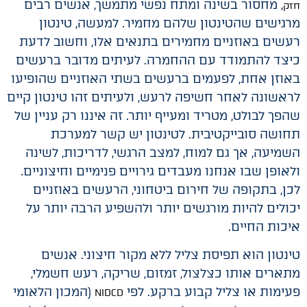
, מחסור בשינה ומתח נפשי מתמשך, אנשים רבים
חזק
מרגישים שהטינטון שלהם מחמיר. למעשה, טינטון
רעשים באוזניים מחמירים בתנאים אלו, וחשוב לדעת
כיצד להתמודד עם ההחמרה. לעיתים מדובר ברעשים
באוזן אחת, לפעמים ברעשים בשתי האוזניים שהופיעו
לראשונה לאחר חשיפה לרעש, ולעיתים זהו טינטון קיים
שהפך לבולט, מטריד ומעייף יותר. זה איננו רק עניין של
תחושה סובייקטיבית. לטינטון יש קשר למערכת
השמיעה, אך גם למוח, למצב הרגשי, לדריכות, לשינה
ולאופן שבו אנחנו מעבדים גירויים פנימיים וחיצוניים.
לכן, בתקופה של חירום ביטחוני, הרעשים באוזניים
יכולים להיות מורגשים יותר ולהשפיע הרבה יותר על
איכות החיים.
טינטון הוא תפיסת צליל ללא מקור חיצוני. אנשים
מתארים אותו כצלצול, זמזום, שריקה, רעש חשמלי,
פעימות או צליל קבוע ברקע. לפי
(המכון הלאומי
NIDCD