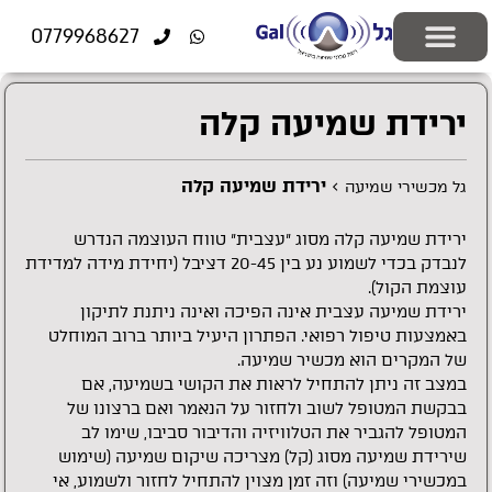
לתוכן
0779968627
יצירת קשר
ציוד רפואי
התאמה אישית
פתרונות שמיעה
בעיות שמיעה
בדיקות שמיעה
מוצרים משלימים
ירידת שמיעה קלה
>
ירידת שמיעה קלה
גל מכשירי שמיעה
ירידת שמיעה קלה מסוג "עצבית" טווח העוצמה הנדרש
לנבדק בכדי לשמוע נע בין 20-45 דציבל (יחידת מידה למדידת
עוצמת הקול).
ירידת שמיעה עצבית אינה הפיכה ואינה ניתנת לתיקון
באמצעות טיפול רפואי. הפתרון היעיל ביותר ברוב המוחלט
של המקרים הוא מכשיר שמיעה.
במצב זה ניתן להתחיל לראות את הקושי בשמיעה, אם
בבקשת המטופל לשוב ולחזור על הנאמר ואם ברצונו של
המטופל להגביר את הטלוויזיה והדיבור סביבו, שימו לב
שירידת שמיעה מסוג (קל) מצריכה שיקום שמיעה (שימוש
במכשירי שמיעה) וזה זמן מצוין להתחיל לחזור ולשמוע, אי