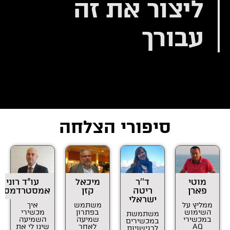
ליצור את זה
עבורך
סיפורי הצלחה
מוטי
ד''ר
מיכאל
עו"ד רוני
פארן
ריטה
קזן
אמסטרדמסקי
ישראלי
ממליץ על
משתמש
איך
השימוש
בפתרון
מכשירי
משתמשת
במכשירי
שמיעה
השמיעה
במכשירים
AQ
לאחר
שינו לי את
לרגישויות