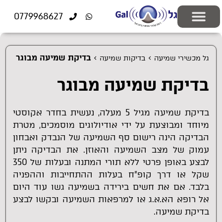
לתוכן
0779968627
יצירת קשר
ציוד רפואי
התאמה אישית
פתרונות שמיעה
בעיות שמיעה
בדיקות שמיעה
מוצרים משלימים
>
>
בדיקת שמיעה מבוגר
גל מכשירי שמיעה
בדיקות שמיעה
בדיקת שמיעה מבוגר
בדיקת שמיעה מגיל 5 מעלה, נעשית בחדר אקוסטי
מיוחד ומבוצעת על ידי אודיולוגים מוסמכים, מטרת
הבדיקה הינה רישום סף השמיעה של הנבדק ואבחון
עמוק של מצב השמיעה והאוזן. את הבדיקה ניתן
לבצע באופן פרטי ללא תורי המתנה ובעלות של 350
שקל או דרך קופ"ח בעלות ההתחייבות וההפניה
בלבד. אם את חשים בירידה בשמיעה גשו עוד היום
אל רופא הא.א.ג או למרפאות השמיעה ובקשו לבצע
בדיקת שמיעה.