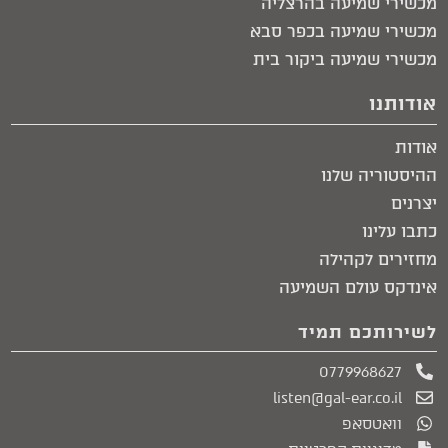
מכשירי שמיעה בהרצליה
מכשירי שמיעה בכפר סבא
מכשירי שמיעה ביקור בית​
אודותנו
אודות
ההיסטוריה שלנו
יצרנים
כתבו עלינו
מחזירים לקהילה
אינדקס עולם השמיעה
לשירותכם תמיד
0779968627
listen@gal-ear.co.il
וואטסאפ