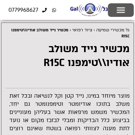
לתוכן
0779968627
יצירת קשר
ציוד רפואי
התאמה אישית
פתרונות שמיעה
בעיות שמיעה
בדיקות שמיעה
מוצרים משלימים
גל מכשירי שמיעה
ציוד רפואי
>
>
מכשיר נייד משולב אודיו\\טימפנו
R15C
מכשיר נייד משולב
אודיו\\טימפנו R15C
מוצר מיוחד במינו, נייד קטן וקל לנשיאה ובכל זאת
משלב בתוכו אודיומטר וטימפנומטר גם יחד,
המכשיר משמש מרפאות אשר בעליהן מעוניינים
בביצוע כלל הבדיקות ומבלי לבזבז מקום או נועד
לתת מענה לצוותי רפואה בשטח שאינם רוצים