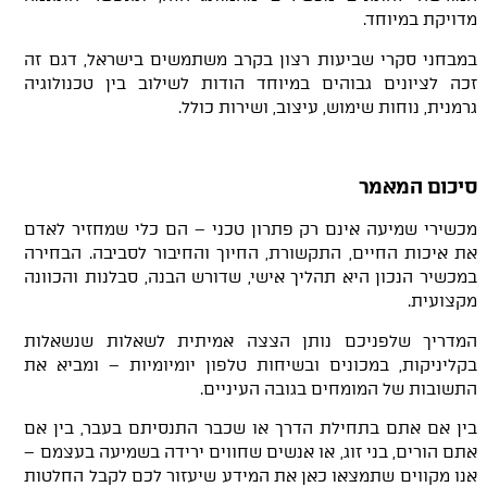
מדויקת במיוחד.
במבחני סקרי שביעות רצון בקרב משתמשים בישראל, דגם זה
זכה לציונים גבוהים במיוחד הודות לשילוב בין טכנולוגיה
גרמנית, נוחות שימוש, עיצוב, ושירות כולל.
סיכום המאמר
מכשירי שמיעה אינם רק פתרון טכני – הם כלי שמחזיר לאדם
את איכות החיים, התקשורת, החיוך והחיבור לסביבה. הבחירה
במכשיר הנכון היא תהליך אישי, שדורש הבנה, סבלנות והכוונה
מקצועית.
המדריך שלפניכם נותן הצצה אמיתית לשאלות שנשאלות
בקליניקות, במכונים ובשיחות טלפון יומיומיות – ומביא את
התשובות של המומחים בגובה העיניים.
בין אם אתם בתחילת הדרך או שכבר התנסיתם בעבר, בין אם
אתם הורים, בני זוג, או אנשים שחווים ירידה בשמיעה בעצמם –
אנו מקווים שתמצאו כאן את המידע שיעזור לכם לקבל החלטות