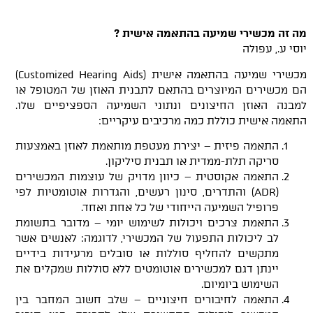
מה זה מכשירי שמיעה בהתאמה אישית ?
יוסי ע., עפולה
מכשירי שמיעה בהתאמה אישית (Customized Hearing Aids)
הם מכשירים המיוצרים בהתאם לתבנית האוזן של המטופל או
למבנה האוזן החיצונים ונתוני השמיעה הספציפיים שלו.
התאמה אישית כוללת כמה מרכיבים עיקריים:
התאמה פיזית – יצירת מעטפת מותאמת לאוזן באמצעות
סריקה תלת-ממדית או תבנית סיליקון.
התאמה אקוסטית – כיוון מדויק של עוצמות המכשירים
(ADR) והתדרים, סינון רעשים, והגדרות אוטומטיות לפי
פרופיל השמיעה הייחודי של כל אחת ואחד.
התאמת צרכים ויכולות לשימוש יומי – מדובר בתשומת
לב ליכולות התפעול של המכשירי, לדוגמה: לאנשים אשר
מתקשים להחליף סוללות או סובלים מרעידות בידיים
יינתן דגם למכשירים אוטומטים ללא סוללות שמקלים את
השימוש ביומיום.
התאמה לחיבורים חיצוניים – שלב חשוב המחבר בין