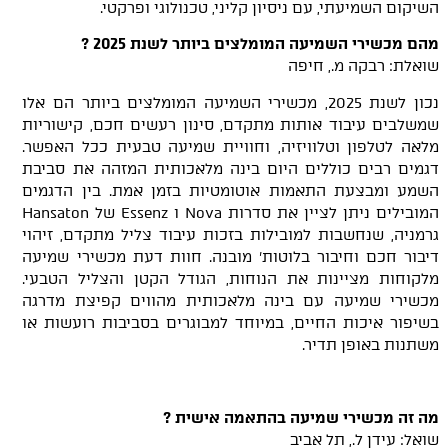
השיקום השמיעתי, עם ניסיון קליני, טכנולוגי ופרקטי.
מהם מכשירי השמיעה המומלצים ביותר לשנת 2025 ?
שואלת: רבקה מ., חיפה
נכון לשנת 2025, מכשירי השמיעה המומלצים ביותר הם אלו
שמשלבים עיבוד אותות מתקדם, סינון רעשים חכם, קישוריות
מלאה לטלפון וטלוויזיה, וחוויית שמיעה טבעית ככל האפשר.
דגמים רבים כוללים היום בינה מלאכותית המזהה את סביבת
השמע ומבצעת התאמות אוטומטיות בזמן אמת. בין הדגמים
המובילים ניתן לציין את סדרות Nova ו Essenz של Hansaton
גרמניה, שנחשבות למובילות בזכות עיבוד צליל מתקדם, זיהוי
דיבור חכם וחיבור בלוטות' מובנה. חוות דעת מכשירי שמיעה
מלקוחות מציינות את הנוחות, הגודל הקטן והצליל הטבעי.
מכשירי שמיעה עם בינה מלאכותית מהווים קפיצת מדרגה
בשיפור איכות החיים, במיוחד למבוגרים בסביבות רועשות או
משתנות באופן תדיר.
מה זה מכשירי שמיעה בהתאמה אישית ?
שואל: עידן ל., תל אביב