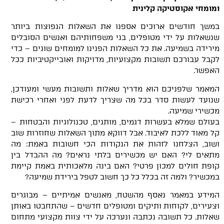
ומומחי אקוסטיקה קלינית
במשך חודשים ארוכים אספנו את השאלות הנפוצות ביותר
שנשאלות על ידי מטופלים, בני משפחותיהם ואנשים הסובלים
מירידה בשמיעה. את כל השאלות הפנינו למומחים שונים – כדי
לקבל עבורכם תשובות מקצועיות, מדויקות ואובייקטיביות ככל
האפשר.
המאמר שלפניכם הוא מדריך שאלות ותשובות מעשי ומעודכן,
שנועד לעשות סדר בכל מה שצריך לדעת לפני ואחרי רכישת
מכשירי שמיעה.
בעולם שמלא בעשרות דגמים, מותגים, טכנולוגיות והבטחות –
קל מאוד ללכת לאיבוד. אבל דווקא מתוך השאלות שחוזרות שוב
ושוב, הצלחנו לזהות את הנקודות הכי חשובות באמת: מה
מתאים לי? האם יש מכשירים בלתי נראים? מה ההבדל בין
קופת חולים למכון פרטי? האם בינה מלאכותית באמת קיימת
במכשיר? ולמה זה בכלל כל כך חשוב לטפל בירידת שמיעה?
המידע במאמר נאסף מהשטח, מאנשים אמיתיים – מבוגרים
וצעירים, לקוחות ותיקים ומטופלים חדשים – שהתחבטו באותן
שאלות. כל תשובה נכתבה ונערכה על ידי צוות מקצועי מתחום