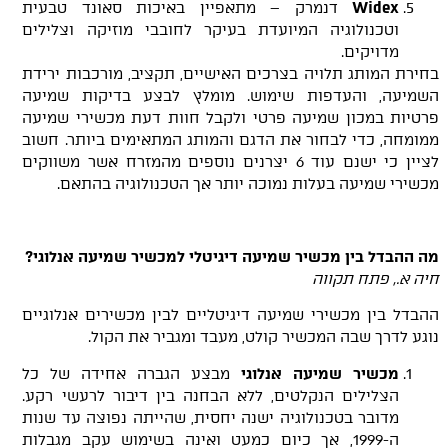
Widex
דנמרק – מתאפיין באיכות סאונד טבעית
וטכנולוגיה המיועדת בעיקר לחובבי מוזיקה וצלילים
מדויקים.
בחירת המותג תלויה בצרכים האישיים, תקציב, מורכבות ירידת
השמיעה, והעדפות שימוש. מומלץ לבצע בדיקות שמיעה
פרטיות במכון שמיעה פרטי ולקבל חוות דעת מכשירי שמיעה
ממומחה, כדי לבחור את הדגם והמותג המתאימים ביותר. חשוב
לציין כי ישנם עוד 6 יצרנים נוספים מהמזרח אשר משווקים
מכשירי שמיעה בעלות נמוכה יותר אך הטכנולוגיה בהתאם.
מה ההבדל בין מכשיר שמיעה דיגיטלי למכשיר שמיעה אנלוגי
?
חיה
א.
, פתח תקווה
ההבדל בין מכשירי שמיעה דיגיטליים לבין מכשירים אנלוגיים
נוגע לדרך שבה המכשיר קולט, מעבד ומגביר את הקול.
מכשיר שמיעה אנלוגי
מבצע הגברה אחידה של כל
הצלילים הנקלטים, ללא הבחנה בין דיבור לרעשי רקע.
מדובר בטכנולוגיה ישנה יחסית, שהייתה נפוצה עד שנות
ה-1999, אך כיום כמעט ואינה בשימוש עקב מגבלות