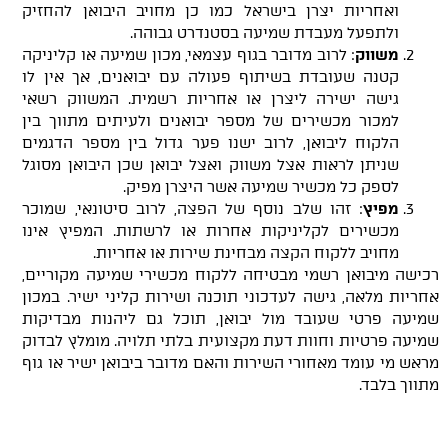
ואחריות יצרן בישראל כמו כן מחויב היבואן להחזיק
ולתפעל מעבדת שמיעה בסטנדרט גבוהה.
משווק
: לרוב מדובר בגוף עצמאי, מכון שמיעה או קליניקה
קטנה שעובדת בשיתוף פעולה עם יבואנים, אך אין לו
גישה ישירה ליצרן או אחריות רשמית. המשווק רשאי
למכור מכשירים של מספר יבואנים ולעיתים מתווך בין
הלקוח ליבואן, לרוב ישנו פער גדול בין מספר הדגמים
שניתן לראות אצל משווק ואצל יבואן שכן היבואן מסוגל
לספק כל מכשיר שמיעה אשר היצרן מפיק.
מפיץ
: זהו שלב נוסף של הפצה, לרוב סיטונאי, שמוכר
מכשירים לקליניקות אחרות או לרשתות. המפיץ אינו
מחויב ללקוח הקצה מבחינת שירות או אחריות.
רכישה מיבואן רשמי מבטיחה ללקוח מכשירי שמיעה מקוריים,
אחריות מלאה, גישה לעדכוני תוכנה ושירות קליני ישיר. במכון
שמיעה פרטי שעובד מול יבואן, תוכל גם ליהנות מבדיקות
שמיעה פרטיות וחוות דעת מקצועית בלתי תלויה. מומלץ לבדוק
מראש מי עומד מאחורי השירות והאם מדובר ביבואן ישיר או גוף
מתווך בלבד.