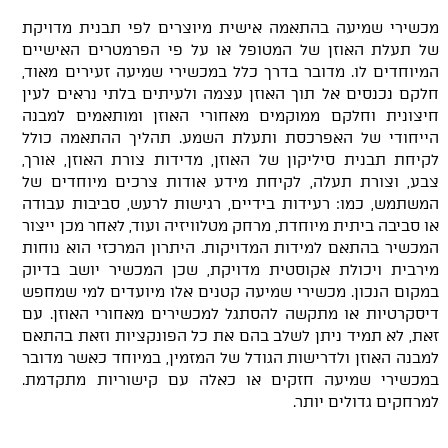
מכשירי שמיעה בהתאמה אישית מיוצרים לפי תבנית מדויקת
של תעלת האוזן של המטופל או על פי הפרמטרים האישיים
המיוחדים לו. מדובר בדרך כלל במכשירי שמיעה זעירים מאוד,
חלקם נכנסים אל תוך האוזן עצמה ולעיתים בלתי נראים לעין
חיצונית וחלקם ממוקמים מאחורי האוזן ומותאמים למבנה
הייחודי של האפרכסת ותעלת השמע. תהליך ההתאמה כולל
לקיחת תבנית סיליקון של האוזן, מדידות צורת האוזן, אורך,
צבע, וצורת תעלה, לקיחת מידע אודות צרכים מיוחדים של
המשתמש, כמו: רעידות בידיים, רגישות לרעש, סביבות עבודה
או סביבה ביתית מיוחדת, מרחק מטלוויזיה ועוד, לאחר מכן ייצור
המכשיר בהתאם למידות המדויקות. היתרון המרכזי הוא נוחות
מירבית ויכולת אקוסטית מדויקת, שכן המכשיר יושב בדיוק
במקום הנכון. מכשירי שמיעה קטנים אלו מיועדים למי שמחפש
דיסקרטיות או מתקשה להסתגל למכשירים מאחורי האוזן. עם
זאת, לא תמיד ניתן לשלב בהם את כל הפונקציות וזאת בהתאם
למבנה האוזן ולדרישות הגודל של המזמין, במיוחד כאשר מדובר
במכשירי שמיעה חזקים או כאלה עם קישוריות מתקדמת.
למרחקים גדולים יותר.