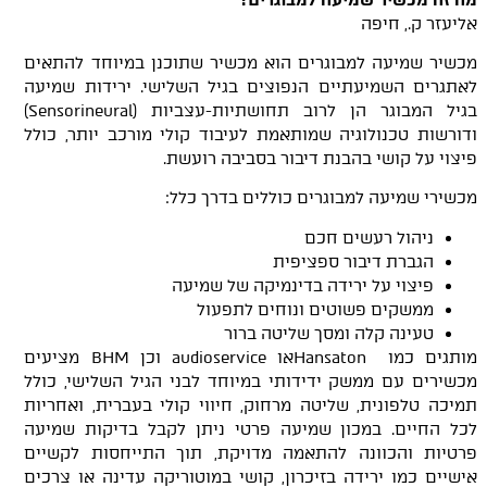
אליעזר ק., חיפה
מכשיר שמיעה למבוגרים הוא מכשיר שתוכנן במיוחד להתאים
לאתגרים השמיעתיים הנפוצים בגיל השלישי. ירידות שמיעה
בגיל המבוגר הן לרוב תחושתיות-עצביות (Sensorineural)
ודורשות טכנולוגיה שמותאמת לעיבוד קולי מורכב יותר, כולל
פיצוי על קושי בהבנת דיבור בסביבה רועשת.
מכשירי שמיעה למבוגרים כוללים בדרך כלל:
ניהול רעשים חכם
הגברת דיבור ספציפית
פיצוי על ירידה בדינמיקה של שמיעה
ממשקים פשוטים ונוחים לתפעול
טעינה קלה ומסך שליטה ברור
מותגים כמו Hansatonאו audioservice וכן BHM מציעים
מכשירים עם ממשק ידידותי במיוחד לבני הגיל השלישי, כולל
תמיכה טלפונית, שליטה מרחוק, חיווי קולי בעברית, ואחריות
לכל החיים. במכון שמיעה פרטי ניתן לקבל בדיקות שמיעה
פרטיות והכוונה להתאמה מדויקת, תוך התייחסות לקשיים
אישיים כמו ירידה בזיכרון, קושי במוטוריקה עדינה או צרכים