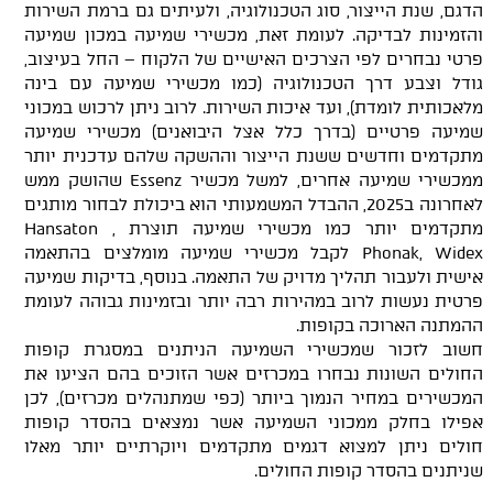
הדגם, שנת הייצור, סוג הטכנולוגיה, ולעיתים גם ברמת השירות
והזמינות לבדיקה. לעומת זאת, מכשירי שמיעה במכון שמיעה
פרטי נבחרים לפי הצרכים האישיים של הלקוח – החל בעיצוב,
גודל וצבע דרך הטכנולוגיה (כמו מכשירי שמיעה עם בינה
מלאכותית לומדת), ועד איכות השירות. לרוב ניתן לרכוש במכוני
שמיעה פרטיים (בדרך כלל אצל היבואנים) מכשירי שמיעה
מתקדמים וחדשים ששנת הייצור וההשקה שלהם עדכנית יותר
ממכשירי שמיעה אחרים, למשל מכשיר Essenz שהושק ממש
לאחרונה ב2025, ההבדל המשמעותי הוא ביכולת לבחור מותגים
מתקדמים יותר כמו מכשירי שמיעה תוצרת Hansaton ,
Phonak, Widex לקבל מכשירי שמיעה מומלצים בהתאמה
אישית ולעבור תהליך מדויק של התאמה. בנוסף, בדיקות שמיעה
פרטית נעשות לרוב במהירות רבה יותר ובזמינות גבוהה לעומת
ההמתנה הארוכה בקופות.
חשוב לזכור שמכשירי השמיעה הניתנים במסגרת קופות
החולים השונות נבחרו במכרזים אשר הזוכים בהם הציעו את
המכשירים במחיר הנמוך ביותר (כפי שמתנהלים מכרזים), לכן
אפילו בחלק ממכוני השמיעה אשר נמצאים בהסדר קופות
חולים ניתן למצוא דגמים מתקדמים ויוקרתיים יותר מאלו
שניתנים בהסדר קופות החולים.