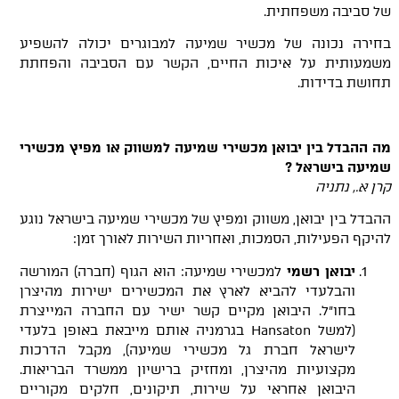
של סביבה משפחתית.
בחירה נכונה של מכשיר שמיעה למבוגרים יכולה להשפיע
משמעותית על איכות החיים, הקשר עם הסביבה והפחתת
תחושת בדידות.
מה ההבדל בין יבואן מכשירי שמיעה למשווק או מפיץ מכשירי
שמיעה בישראל
?
קרן
א.
, נתניה
ההבדל בין יבואן, משווק ומפיץ של מכשירי שמיעה בישראל נוגע
להיקף הפעילות, הסמכות, ואחריות השירות לאורך זמן:
יבואן רשמי
למכשירי שמיעה: הוא הגוף (חברה) המורשה
והבלעדי להביא לארץ את המכשירים ישירות מהיצרן
בחו"ל. היבואן מקיים קשר ישיר עם החברה המייצרת
(למשל Hansaton בגרמניה אותם מייבאת באופן בלעדי
לישראל חברת גל מכשירי שמיעה), מקבל הדרכות
מקצועיות מהיצרן, ומחזיק ברישיון ממשרד הבריאות.
היבואן אחראי על שירות, תיקונים, חלקים מקוריים