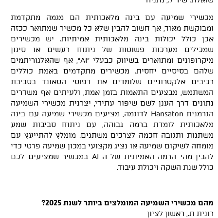
שואלת: שיר ל., נתניה
מכשירי שמיעה עם בינה מלאכותית הם מגמה מתקדמת
ומבוקשת מאוד, אך חשוב להבין שלא כל מכשיר שמתואר ככזה
אכן כולל יכולות בינה מלאכותית אמיתיות. יש מכשירים
שמכילים מערכות פשוטות של ניתוח רעשים או סינון
מיקרופונים ומתוארים בשיווק כבעלי "AI", אף שהאלגוריתמים
שלהם בסיסיים יחסית. מכשירים מתקדמים באמת כוללים
רכיבים אלקטרוניים שלומדים את דפוסי הסאונד בסביבת
המשתמש, מבצעים התאמות בזמן אמת, ולעיתים אף משדרים
נתונים דרך הענן לשם שיפור עתידי, יצרנית מכשירי השמיעה
הגרמנית Hansaton לדוגמה, מציעים מכשירי שמיעה עם בינה
מלאכותית לומדת ברמה גבוהה, עם ניתוח סביבות שמע
משתנות ותגובה חכמה לצרכים משתנים. מומלץ להתייעץ עם
מומחה לשיקום שמיעה או נציג מקצועי במכון שמיעה פרטי כדי
להבין מהי הרמה האמיתית של ה AI במכשיר שמציעים לכם
כולל שנת השקה ויכולת עיבוד.
מהם מכשירי השמיעה המומלצים ביותר לשנת 2025?
רונית ת., ראשון לציון