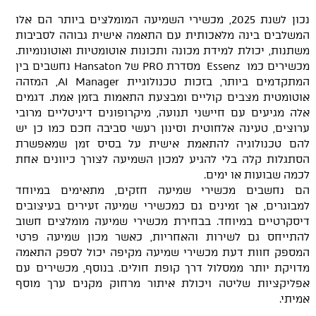
נכון לשנת 2025, מכשירי השמיעה המומלצים ביותר הם אלו
המשלבים בינה מלאכותית עם התאמה אישית גבוהה לסביבות
משתנות, יכולת למידת מכונה ותכונות אוטומטיות ואוטונומיות.
מכשירים כמו Essenz מסדרת PRO של Hansaton נחשבים בין
המתקדמים ביותר, בזכות טכנולוגיית AI Manager, המזהה
אוטומטית מצבים קוליים ומבצעת התאמות בזמן אמת. דגמים
אלה מגיעים עם חיישני תנועה, מיקרופונים דיגיטליים מרובי
ערוצים, טעינה אלחוטית וסינון רעשי סביבה חכם כמו כן יש
להם טכנולוגיה להתאמת אישית על בסיס זמן שמאפשרת
הסתגלות קלה בלי להגיע למכון השמיעה לצורך כיוונים אחת
לכמה שבועות או ימים.
הם נחשבים מכשירי שמיעה חזקים, מתאימים במיוחד
למבוגרים, אך זמינים גם כמכשירי שמיעה זעירים בעיצובים
דיסקרטיים במיוחד. בבחירת מכשירי שמיעה מומלצים חשוב
להתייחס גם לשירות והאחריות, כאשר מכון שמיעה פרטי
המספק חוות דעת מכשירי שמיעה מקיפה יכול לספק התאמה
מדויקת יותר ממסלול דרך קופת חולים. בנוסף, מכשירים עם
אפליקציות שליטה ויכולת איתור מרחוק מקנים ערך מוסף
אמיתי.