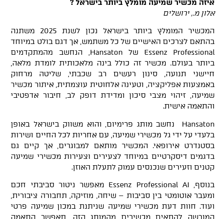
איזה מכשיר שמיעה מומלץ ביותר בישראל
?
אלון
מ.
, ירושלים
המכשיר המומלץ ביותר בישראל נכון לשנת 2025 משתנה
בהתאם לצרכים האישיים של כל משתמש, אך דגם בולט במיוחד
Essenz Professional של Hansaton, הנחשב מהמתקדמים
ביותר בעולם. מכשיר זה כולל בינה מלאכותית לומדת מלאה,
חיישני תנועה, סינון רעשים רב שכבתי, שליטה מרחוק
באמצעות אפליקציה, וטעינה אלחוטית עוצמתית, איתור מכשיר
שמיעה, זיהוי מצבי סיכון ומדידת דופק לב, חיבור אדפטיבי
והתאמה אישית.
Hansaton נחשב מותג פרימיום, והוא משווק בישראל באופן
בלעדי על ידי גל מכשירי שמיעה, עם אחריות לכל החיים ושירות
בסטנדרט אירופאי. המכשיר מותאם למבוגרים, אך קיים גם
בדגמים דיסקרטיים במיוחד לצעירים וצעירות מכשירי שמיעה
קטנים וזעירים שנכנסים עמוק לתעלת האוזן.
בנוסף, Essenz Professional AI מאפשר ניטור סביבתי חכם
ומעבר אוטומטי בין סביבות – שיחה, מוזיקה, תחבורה ציבורית,
ועוד. חוות דעת מכשירי שמיעה שניתנת במכון שמיעה פרטי
המורשה להתאים מכשירים מהמותג הזה, תאפשר התאמה