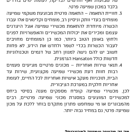
של שבועות ואף חודשים לבדיקה, לעומת ימים בודדים
בלבד במכון שמיעה פרטי.
חוויית התאמה – התאמה פרטית מבוצעת משקמי שמיעה
מומחים בעדי וותק וניסיון רב, מומחים וקלינאים אלו עברו
הכשרה מיוחדת להתאמת מכשירי שמיעה אצל היצרנים
עצמם ומכירים את יכולות המכשירים והאפשרויות לפנים
ולחוץ באופן הטוב ביותר, כמו כן המומחים מחויבים
לעבור הכשרות בכדי לשמר ולחדש את הידע, לא פחות
חשוב יש להם גישה למגוון רחב של דגמים וטכנולוגיות
חדשות כולל Hansaton הגרמנית.
תנאי שירות ואחריות – מכונים פרטיים מציעים פעמים
רבות חוות דעת מכשירי שמיעה מקצועית, שירות עד
הבית, תוכניות מעקב אישיות ואחריות לכל החיים, לעומת
אחריות חלקית במערכת הציבורית.
לכן, מכשירי שמיעה קופ"ח מספקים מענה בסיסי ביחס
למכשירים המוצעים במסגרת מכוני שמיעה פרטיים, רבים
מהמבוגרים או מי שמחפש פתרון מתקדם בוחר ללכת על מכון
שמיעה פרטי, גם במחיר גבוה יותר.
מה זה מכשיר שמיעה למבוגרים?