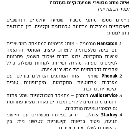
איזה מותג מכשירי שמיעה קיים בעולם
?
תמיר
ח.
, מודיעין
קיימים מספר מותגי מכשירי שמיעה עולמיים הנחשבים
לאיכותיים ומובילים מבחינה טכנולוגית וקלינית. בין הבולטים
ניתן למנות:
Hansaton
מגרמניה – מותג פרימיום המתמחה במכשירים
עם בינה מלאכותית לומדת, עיצוב אסתטי והתאמה
אישית מתקדמת. ידוע בזכות איכות השמע, פתרונות
לטיניטוס, טעינה מהירה ושירות לקוחות מעולה, כולל
אחריות לכל החיים בגל מכשירי שמיעה.
Phonak
שוויץ – אחד המותגים הגדולים בעולם, עם
מערכות אלחוטיות מתקדמות, מיקרופונים טובים
וקישוריות נרחבת.
Audioservice
דנמרק – מתמקד בטכנולוגיות שמע פתוח
ודגמים מתקדמים לילדים ומבוגרים כאחד. מציע פתרונות
גם למצבי שמיעה מורכבים.
Starkey
ארה"ב – ידוע בפיתוח מכשירים עם חיישני
תנועה, ניטור בריאות וקישוריות לטלפון נייד. בין
הראשונים לשלב AI במכשירים.