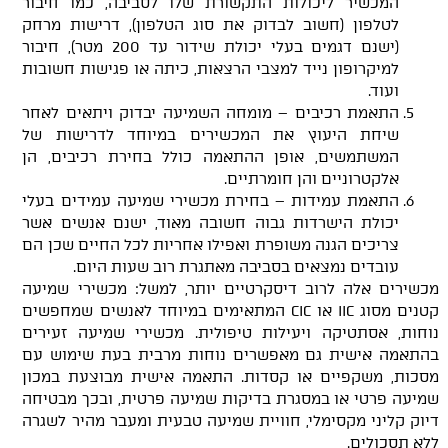
המכשיר ליכולות התקשורת שלו לסביבה, כמו חיבור
לטלפון (חשוב לבדוק את סוג הטלפון), דרישות מרחק
(ישנם דגמים בעלי יכולת שידור עד 200 מטר), חיבור
למיקרופון נייד למצבי הרצאות, כיתה או פגישות חשובות
ועוד.
התאמת רכיבים – מומחה השמיעה יבדוק ויתאים לאחר
שיחת היעוץ את המכשירים במיוחד לדרישות של
המשתמשים, אופן ההתאמה כולל בחירת רכיבים, הן
אלקטרוניים והן חומרתיים.
התאמת עמידות – בחירת מכשירי שמיעה עמידים בעלי
יכולת הישרדות גבוה חשובה מאוד, ישנם אנשים אשר
צריכים הגנה משופרת ואפילו אחריות לכל החיים שכן הם
עובדים נמצאים בסביבה מאתגרת רוב שעות היום.
מכשירים אלה לרוב דיסקרטיים יותר, למשל: מכשירי שמיעה
קטנים מסוג IIC או CIC המתאימים במיוחד לאנשים שמחפשים
נוחות, אסתטיקה ויעילות טיפולית. מכשירי שמיעה זעירים
בהתאמה אישית גם מאפשרים נוחות מרבית בעת שימוש עם
מסכות, משקפיים או קסדות. התאמה אישית מבוצעת במכון
שמיעה פרטי או במסגרת בדיקות שמיעה פרטית, ובכך מבטיחה
דיוק קליני מקסימלי, חוויית שמיעה טבעית ומעבר מהיר לשגרה
ללא תסכולים.