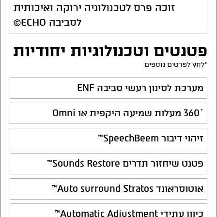
זוכה פרס לטכנולוגיה ירוקה ואיכותית
לסביבה ECHO©
פטנטים וטכנולוגיות יחודיות
*לחץ לפרטים נוספים
מערכת לסינון רעשי סביבה ENF
˚360 מעלות שמיעה היקפית או Omni
זיהוי דיבור SpeechBeem™
פטנט שיחזור תדרים Sounds Restore™
אוטוסראונד Auto surround Stratos™
כיוון עתידי Automatic Adjustment™